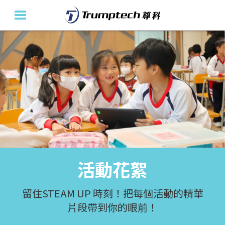
主頁
關於我們
教育產品及方案
活動花絮
最新消息
活動花絮
聯絡我們
En
留住STEAM UP 時刻！把每個活動的精華
片段帶到你的眼前！