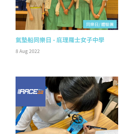
同樂日/ 體驗團
氣墊船同樂日 - 庇理羅士女子中學
8 Aug 2022