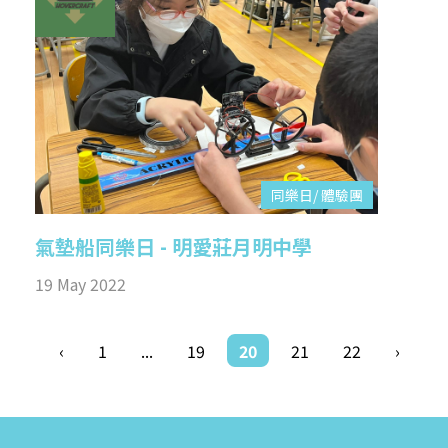
同樂日/ 體驗團
氣墊船同樂日 - 明愛莊月明中學
19 May 2022
‹
1
...
19
20
21
22
›