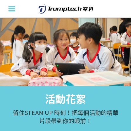
主頁
關於我們
教育產品及方案
活動花絮
最新消息
活動花絮
聯絡我們
En
留住STEAM UP 時刻！把每個活動的精華
片段帶到你的眼前！