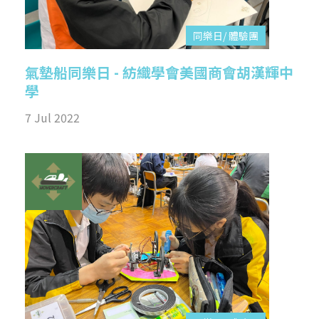
同樂日/ 體驗團
氣墊船同樂日 - 紡織學會美國商會胡漢輝中
學
7 Jul 2022