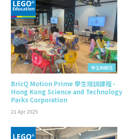
學生興趣班
BricQ Motion Prime 學生培訓課程 -
Hong Kong Science and Technology
Parks Corporation
21 Apr 2025