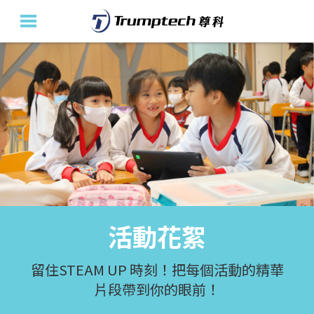
主頁
關於我們
教育產品及方案
活動花絮
最新消息
活動花絮
聯絡我們
En
留住STEAM UP 時刻！把每個活動的精華
片段帶到你的眼前！