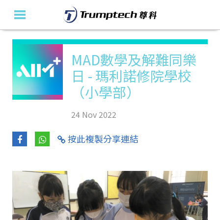
主頁
MAD數學及解難同樂
日 - 瑪利諾修院學校
關於我們
（小學部）
教育產品及方案
24 Nov 2022
活動花絮
按此複製分享連結
最新消息
聯絡我們
En