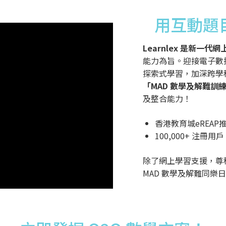
用互動題
Learnlex 是新一代
能力為旨。迎接電子數據
探索式學習，加深跨學科
「MAD 數學及解難訓
及整合能力！
香港教育城eREAP
填寫以下表格，我們會盡快聯繫你，為你介紹最合適的教育方案
100,000+ 注冊用戶
除了網上學習支援，尊
MAD 數學及解難同樂