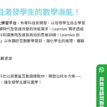
目激發學生的數學潛能！
網上學習平台
，有尊科自家開發，以培育學生自主學習
時代及急速改變的技能需求，Learnlex 務求透過
知識應用及達致高效的思維訓練。Learnlex 的
練」
以有趣的互動數學題目，強化學生的推理、邏輯
推薦資源
！
科也以其豐富互動題庫取材，開發出校本方案——
與教育顧問聯繫！
日，讓全級學生邊玩邊學！