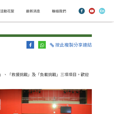
En
活動花絮
最新消息
聯絡我們
按此複製分享連結
戰」、「救援挑戰」及「負載挑戰」三項項目。歡迎