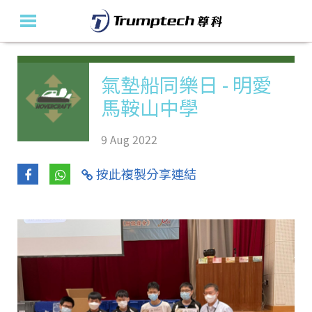
主頁
氣墊船同樂日 - 明愛
馬鞍山中學
關於我們
教育產品及方案
9 Aug 2022
活動花絮
按此複製分享連結
最新消息
聯絡我們
En