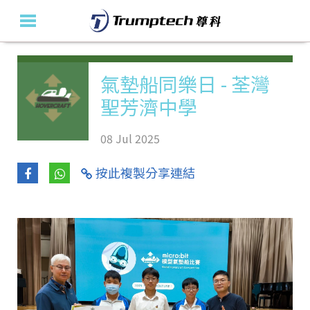
主頁
氣墊船同樂日 - 荃灣
聖芳濟中學
關於我們
教育產品及方案
08 Jul 2025
活動花絮
按此複製分享連結
最新消息
聯絡我們
En