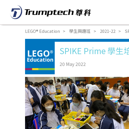
LEGO® Education
學生興趣班
2021-22
S
SPIKE Prime
20 May 2022