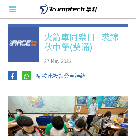
主頁
火箭車同樂日 - 裘錦
秋中學(葵涌)
關於我們
教育產品及方案
27 May 2022
活動花絮
按此複製分享連結
最新消息
聯絡我們
En