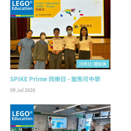
同樂日/ 體驗團
SPIKE Prime 同樂日 - 聖馬可中學
09 Jul 2026