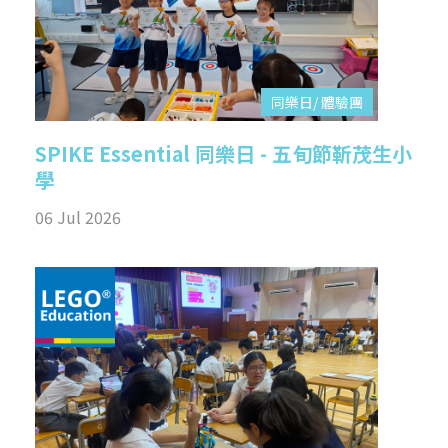
同樂日/ 體驗團
SPIKE Essential 同樂日 - 五旬節靳茂生小
學
06 Jul 2026