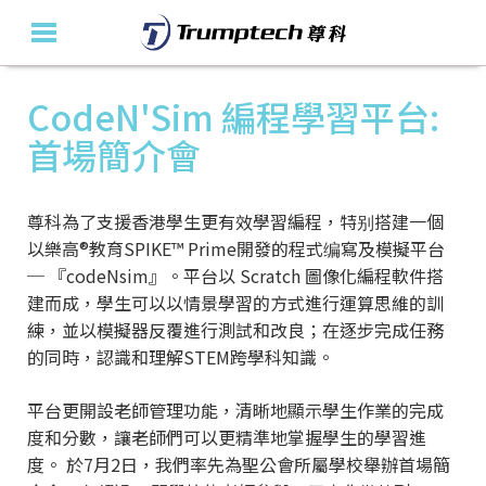
CodeN'Sim 編程學習平台:
主頁
首場簡介會
關於我們
教育產品及方案
尊科為了支援香港學生更有效學習編程，特别搭建一個
以樂高®教育SPIKE™️ Prime開發的程式编寫及模擬平台
活動花絮
─ 『codeNsim』。平台以 Scratch 圖像化編程軟件搭
建而成，學生可以以情景學習的方式進行運算思維的訓
最新消息
練，並以模擬器反覆進行測試和改良；在逐步完成任務
的同時，認識和理解STEM跨學科知識。
聯絡我們
平台更開設老師管理功能，清晰地顯示學生作業的完成
En
度和分數，讓老師們可以更精準地掌握學生的學習進
度。 於7月2日，我們率先為聖公會所屬學校舉辦首場簡