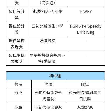
獎
（海泓道）
最佳設計
陳瑞祺(喇沙)小學
HAPPY
獎
最佳設計
五旬節靳茂生小學
PGMS P4 Speedy
獎
Drift King
最佳學校
培僑書院
-
表現獎
最佳學校
中華基督教會基灣小
-
表現獎
學(愛蝶灣)
初中組
獎項
學校
隊伍
冠軍
五旬節聖潔會永
永光書院50周年生
光書院
日快樂
亞軍
五旬節聖潔會永
永耀宏恩