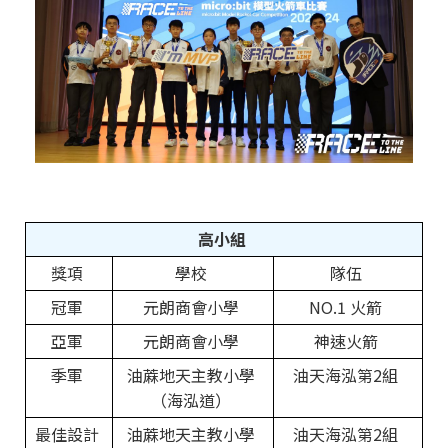
高小組
獎項
學校
隊伍
冠軍
元朗商會小學
NO.1 火箭
亞軍
元朗商會小學
神速火箭
季軍
油蔴地天主教小學
油天海泓第2組
（海泓道）
最佳設計
油蔴地天主教小學
油天海泓第2組