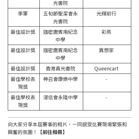
光書院
季軍
五旬節聖潔會永
光輝前行
光書院
最佳設計獎
迦密唐賓南紀念
彩燕
中學
最佳設計獎
迦密唐賓南紀念
異想家
中學
最佳設計獎
香港真光書院
Queencart
最佳學校表
神召會康樂中學
-
現獎
最佳學校表
浸信會永隆中學
-
現獎
向大家分享本屆賽事的相片，一同感受比賽現場緊張和
興奮的氛圍！
【前往相冊】